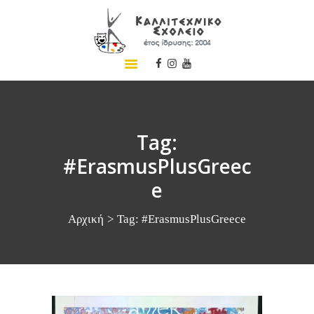
ΑΡΧΙΚΗ
ΣΧΟΛΕΙΟ
ΤΑ ΝΕΑ ΜΑΣ
ΣΥΝΕΔΡΙΑ
Tag:
ΠΡΟΓΡΑΜΜΑΤΑ
#ErasmusPlusGreec
ΔΡΑΣΕΙΣ
e
ΜΕΤΑΚΙΝΗΣΕΙΣ
Αρχική
Tag: #ErasmusPlusGreece
ΕΠΙΚΟΙΝΩΝΙΑ