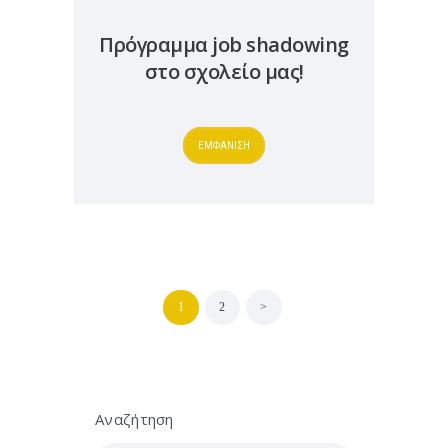
Πρόγραμμα job shadowing
στο σχολείο μας!
ΕΜΦΑΝΙΣΗ
Σελιδοποίηση
PAGE
1
PAGE
2
>
άρθρων
Αναζήτηση