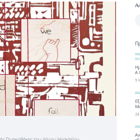
Αν
Αν
γι
Π
ΑΝ
ΧΩ
Ημ
Α 
9 
ΑΝ
Εξ
Μ
28
ΑΝ
Αν
κής Πινακοθήκης του Δήμου Ηρακλείου