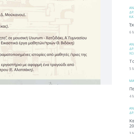
ΑΝ
ΔΡ
ΚΑ
Έκ
6 
ΑΝ
ΔΡ
ΧΩ
Το
5 
ΜA
Πε
4 
ΑΝ
ΔΡ
Κα
20
3 