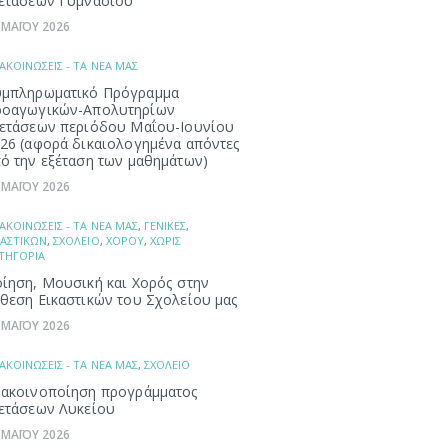
ετάσεων Γυμνασίου
 ΜΑΪΟΥ 2026
ΑΚΟΙΝΩΣΕΙΣ - ΤΑ ΝΕΑ ΜΑΣ
μπληρωματικό Πρόγραμμα
ροαγωγικών-Απολυτηρίων
ετάσεων περιόδου Μαΐου-Ιουνίου
26 (αφορά δικαιολογημένα απόντες
ό την εξέταση των μαθημάτων)
 ΜΑΪΟΥ 2026
ΑΚΟΙΝΩΣΕΙΣ - ΤΑ ΝΕΑ ΜΑΣ
,
ΓΕΝΙΚΕΣ
,
ΚΑΣΤΙΚΩΝ
,
ΣΧΟΛΕΙΟ
,
ΧΟΡΟΥ
,
ΧΩΡΙΣ
ΤΗΓΟΡΙΑ
ίηση, Μουσική και Χορός στην
θεση Εικαστικών του Σχολείου μας
 ΜΑΪΟΥ 2026
ΑΚΟΙΝΩΣΕΙΣ - ΤΑ ΝΕΑ ΜΑΣ
,
ΣΧΟΛΕΙΟ
ακοινοποίηση προγράμματος
ετάσεων Λυκείου
 ΜΑΪΟΥ 2026