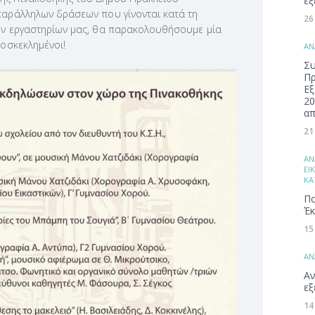
εξ
 παράλληλων δράσεων που γίνονται κατά τη
26
κών εργαστηρίων μας, θα παρακολουθήσουμε μία
ροσκεκλημένοι!
ΑΝ
Συ
Π
Εξ
20
απ
21
ΑΝ
ΕΙ
ΚΑ
Πο
Έκ
15
ΑΝ
Αν
εξ
14