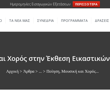
ΑΡΧΙΚΗ
Ημερομηνίες Εισαγωγικών Εξετάσεων
ΠΕΡΙΣΣΟΤΕΡΑ
ΣΧΟΛΕΙΟ
Ο
ΤΑ ΝΕΑ ΜΑΣ
ΣΥΝΕΔΡΙΑ
ΠΡΟΓΡΑΜΜΑΤΑ
ΔΡΑΣΕΙΣ
ΤΑ ΝΕΑ ΜΑΣ
ΣΥΝΕΔΡΙΑ
ΠΡΟΓΡΑΜΜΑΤΑ
αι Χορός στην Έκθεση Εικαστικών
ΔΡΑΣΕΙΣ
Αρχική
Άρθρα
...
Ποίηση, Μουσική και Χορός...
ΜΕΤΑΚΙΝΗΣΕΙΣ
ΕΠΙΚΟΙΝΩΝΙΑ