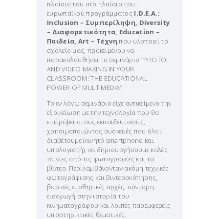
πλαίσιο του στο πλαίσιο του
ευρωπαϊκού προγράμματος
Ι.D.E.A.:
Inclusion – Συμπερίληψη, Diversity
– Διαφορετικότητα, Education –
Παιδεία, Art – Τέχνη
που υλοποιεί το
σχολείο μας, προκειμένου να
παρακολουθήσει το σεμινάριο “PHOTO
AND VIDEO MAKING IN YOUR
CLASSROOM: THE EDUCATIONAL
POWER OF MULTIMEDIA”.
Το εν λόγω σεμινάριο είχε αντικείμενο την
εξοικείωση με την τεχνολογία που θα
επιτρέψει στους εκπαιδευτικούς,
χρησιμοποιώντας συσκευές που όλοι
διαθέτουμε (κινητό smartphone και
υπολογιστή), να δημιουργήσουμε καλές
ταινίες από τις φωτογραφίες και τα
βίντεο. Περιλαμβάνονταν ακόμη τεχνικές
φωτογράφισης και βιντεοσκόπησης,
βασικές αισθητικές αρχές, σύντομη
εισαγωγή στην ιστορία του
κινηματογράφου και λοιπές παρεμφερείς
υποστηρικτικές θεματικές.