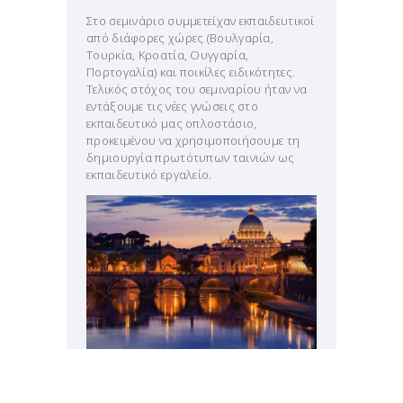
Στο σεμινάριο συμμετείχαν εκπαιδευτικοί
από διάφορες χώρες (Βουλγαρία,
Τουρκία, Κροατία, Ουγγαρία,
Πορτογαλία) και ποικίλες ειδικότητες.
Τελικός στόχος του σεμιναρίου ήταν να
εντάξουμε τις νέες γνώσεις στο
εκπαιδευτικό μας οπλοστάσιο,
προκειμένου να χρησιμοποιήσουμε τη
δημιουργία πρωτότυπων ταινιών ως
εκπαιδευτικό εργαλείο.