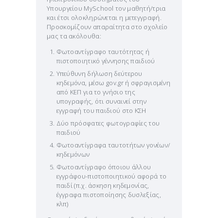
Υπουργείου MySchool τον μαθητή/τρια
και έτσι ολοκληρώνεται η μετεγγραφή.
Προσκομίζουν απαραίτητα στο σχολείο
μας τα ακόλουθα:
Φωτοαντίγραφο ταυτότητας ή
πιστοποιητικό γέννησης παιδιού
Υπεύθυνη δήλωση δεύτερου
κηδεμόνα, μέσω gov.gr ή σφραγισμένη
από ΚΕΠ για το γνήσιο της
υπογραφής, ότι συναινεί στην
εγγραφή του παιδιού στο ΚΣΗ
Δύο πρόσφατες φωτογραφίες του
παιδιού
Φωτοαντίγραφα ταυτοτήτων γονέων/
κηδεμόνων
Φωτοαντίγραφο όποιου άλλου
εγγράφου-πιστοποιητικού αφορά το
παιδί (π.χ. άσκηση κηδεμονίας,
έγγραφα πιστοποίησης δυσλεξίας,
κλπ)