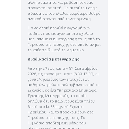
άλλη ειδικότητα και με βάση το νόμο
εισάγονται σε αυτή. Ως εκ τούτου στην
ειδικότητα που έλαβαν μικρότερο βαθμό
αντικαθίστανται από τον επόμενο/η.
Για να ολοκληρωθεί η εγγραφή των
παιδιών που εισάγονται στο σχολείο
μας, απομένει η μετεγγραφή τους από το
Γυμνάσιο της περιοχής στο οποίο ανήκει
το κάθε παιδί μετά το Δημοτικό.
Διαδικασία μετεγγραφής
η
η
Από την 2
έως και την 8
Σεπτεμβρίου
2026, τις εργάσιμες μέρες (8.30-13.00), οι
γονείς/κηδεμόνες των επιτυχόντων
μαθητών/τριών παραλαμβάνουν από το
Σχολείο μας ένα Υπηρεσιακό Σημείωμα
Έγκρισης Μετεγγραφής, το οποίο
δηλώνει ότι το παιδί τους είναι πλέον
δεκτό στο Καλλιτεχνικό Σχολείο
Ηρακλείου, και το προσκομίζουν στο
Γυμνάσιο της περιοχής τους. Το
Γυμνάσιο αποδεσμεύει μέσω του
ηλεκτρονικού συστήματος του