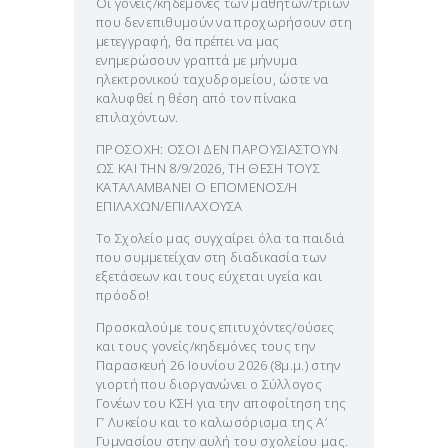
Οι γονείς/κηδεμόνες των μαθητών/τριών
που δεν επιθυμούν να προχωρήσουν στη
μετεγγραφή, θα πρέπει να μας
ενημερώσουν γραπτά με μήνυμα
ηλεκτρονικού ταχυδρομείου, ώστε να
καλυφθεί η θέση από τον πίνακα
επιλαχόντων.
ΠΡΟΣΟΧΗ: ΟΣΟΙ ΔΕΝ ΠΑΡΟΥΣΙΑΣΤΟΥΝ
ΩΣ ΚΑΙ ΤΗΝ 8/9/2026, ΤΗ ΘΕΣΗ ΤΟΥΣ
ΚΑΤΑΛΑΜΒΑΝΕΙ Ο ΕΠΟΜΕΝΟΣ/Η
ΕΠΙΛΑΧΩΝ/ΕΠΙΛΑΧΟΥΣΑ
Το Σχολείο μας συγχαίρει όλα τα παιδιά
που συμμετείχαν στη διαδικασία των
εξετάσεων και τους εύχεται υγεία και
πρόοδο!
Προσκαλούμε τους επιτυχόντες/ούσες
και τους γονείς/κηδεμόνες τους την
Παρασκευή 26 Ιουνίου 2026 (8μ.μ.) στην
γιορτή που διοργανώνει ο Σύλλογος
Γονέων του ΚΣΗ για την αποφοίτηση της
Γ’ Λυκείου και το καλωσόρισμα της Α’
Γυμνασίου στην αυλή του σχολείου μας.