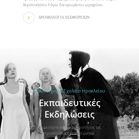
Χερσονήσου λόγω διευρυμένου ωραρίου.
ΔΡΟΜΟΛΟΓΙΑ ΛΕΩΦΟΡΕΙΩΝ
Καλλιτεχνικό Σχολείο Ηρακλείου
Εκπαιδευτικές
Εκδηλώσεις
Χαιρετήστε και χειροκροτήστε τις
προσπάθειες μαθητών και
καθηγητών!