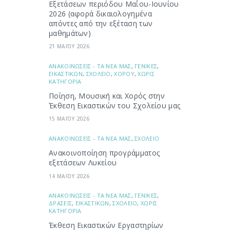
Εξετάσεων περιόδου Μαΐου-Ιουνίου
2026 (αφορά δικαιολογημένα
απόντες από την εξέταση των
μαθημάτων)
21 ΜΑΪΟΥ 2026
ΑΝΑΚΟΙΝΩΣΕΙΣ - ΤΑ ΝΕΑ ΜΑΣ
,
ΓΕΝΙΚΕΣ
,
ΕΙΚΑΣΤΙΚΩΝ
,
ΣΧΟΛΕΙΟ
,
ΧΟΡΟΥ
,
ΧΩΡΙΣ
ΚΑΤΗΓΟΡΙΑ
Ποίηση, Μουσική και Χορός στην
Έκθεση Εικαστικών του Σχολείου μας
15 ΜΑΪΟΥ 2026
ΑΝΑΚΟΙΝΩΣΕΙΣ - ΤΑ ΝΕΑ ΜΑΣ
,
ΣΧΟΛΕΙΟ
Ανακοινοποίηση προγράμματος
εξετάσεων Λυκείου
14 ΜΑΪΟΥ 2026
ΑΝΑΚΟΙΝΩΣΕΙΣ - ΤΑ ΝΕΑ ΜΑΣ
,
ΓΕΝΙΚΕΣ
,
ΔΡΑΣΕΙΣ
,
ΕΙΚΑΣΤΙΚΩΝ
,
ΣΧΟΛΕΙΟ
,
ΧΩΡΙΣ
ΚΑΤΗΓΟΡΙΑ
Έκθεση Εικαστικών Εργαστηρίων