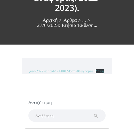
2023).
Αρχική
Άρθρα
...
27/6/2023: Ετήσια Έκθεση...
year-2022-school-1741002-form-10-synopsis
Λήψη
Αναζήτηση
Αναζήτηση
για: