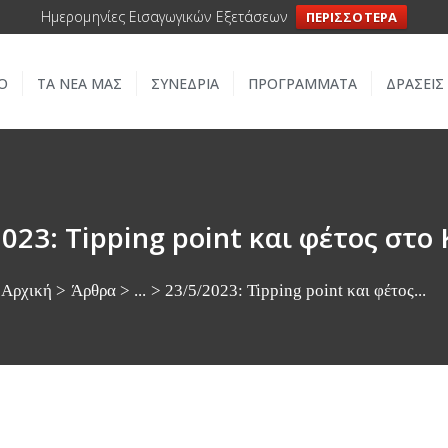
ΑΡΧΙΚΗ
Ημερομηνίες Εισαγωγικών Εξετάσεων
ΠΕΡΙΣΣΟΤΕΡΑ
ΣΧΟΛΕΙΟ
Ο
ΤΑ ΝΕΑ ΜΑΣ
ΣΥΝΕΔΡΙΑ
ΠΡΟΓΡΑΜΜΑΤΑ
ΔΡΑΣΕΙΣ
ΤΑ ΝΕΑ ΜΑΣ
ΣΥΝΕΔΡΙΑ
ΠΡΟΓΡΑΜΜΑΤΑ
023: Tipping point και φέτος στο 
ΔΡΑΣΕΙΣ
Αρχική
Άρθρα
...
23/5/2023: Tipping point και φέτος...
ΜΕΤΑΚΙΝΗΣΕΙΣ
ΕΠΙΚΟΙΝΩΝΙΑ