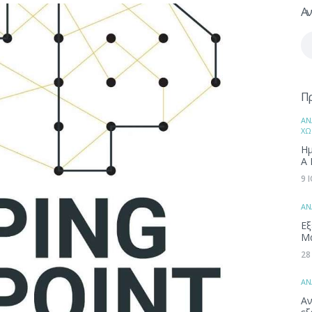
Αν
Αν
γι
Π
ΑΝ
ΧΩ
Ημ
Α 
9 
ΑΝ
Εξ
Μ
28
ΑΝ
Αν