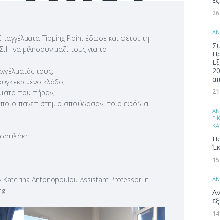
εξ
26
ΑΝ
Επαγγέλματα-Tipping Point έδωσε και φέτος τη
Συ
Σ.Η να μιλήσουν μαζί τους για το
Π
Εξ
20
αγγέλματός τους;
απ
υγκεκριμένο κλάδο;
21
ήματα που πήραν;
 ποιο πανεπιστήμιο σπούδασαν, ποια εφόδια
ΑΝ
ΕΙ
ΚΑ
ασουλάκη
Πο
Έκ
15
 Katerina Antonopoulou Assistant Professor in
ΑΝ
ng
Αν
εξ
14