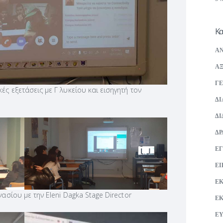
Κα
ΑΝ
ΑΞ
ΓΕ
ές εξετάσεις με Γ λυκείου και εισηγητή τον
ΔΙ
ΔΙ
ΔΡ
ΕΓ
ΕΙ
Ε
ασίου με την Eleni Dagka Stage Director
Ε
ΕΥ