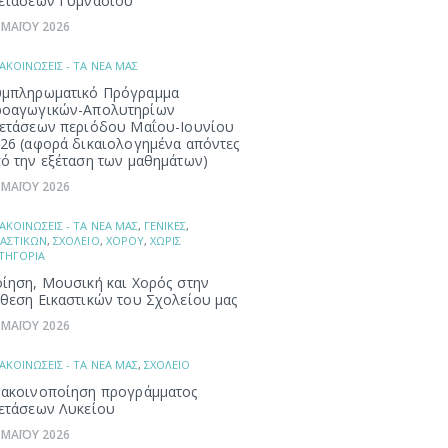
ετάσεων Γυμνασίου
 ΜΑΪΟΥ 2026
ΑΚΟΙΝΩΣΕΙΣ - ΤΑ ΝΕΑ ΜΑΣ
μπληρωματικό Πρόγραμμα
ροαγωγικών-Απολυτηρίων
ετάσεων περιόδου Μαΐου-Ιουνίου
26 (αφορά δικαιολογημένα απόντες
ό την εξέταση των μαθημάτων)
 ΜΑΪΟΥ 2026
ΑΚΟΙΝΩΣΕΙΣ - ΤΑ ΝΕΑ ΜΑΣ
,
ΓΕΝΙΚΕΣ
,
ΚΑΣΤΙΚΩΝ
,
ΣΧΟΛΕΙΟ
,
ΧΟΡΟΥ
,
ΧΩΡΙΣ
ΤΗΓΟΡΙΑ
ίηση, Μουσική και Χορός στην
θεση Εικαστικών του Σχολείου μας
 ΜΑΪΟΥ 2026
ΑΚΟΙΝΩΣΕΙΣ - ΤΑ ΝΕΑ ΜΑΣ
,
ΣΧΟΛΕΙΟ
ακοινοποίηση προγράμματος
ετάσεων Λυκείου
 ΜΑΪΟΥ 2026