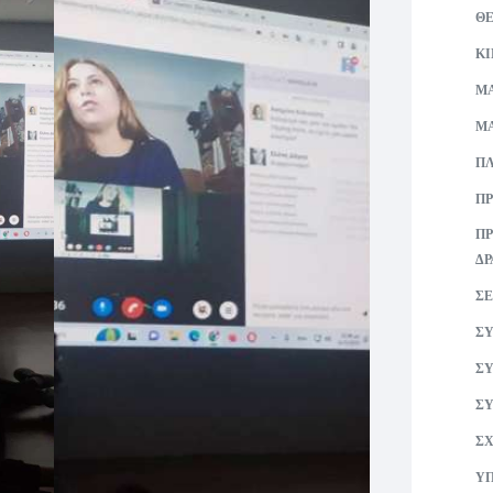
Θ
Κ
ΜA
ΜΑ
ΠΛ
ΠΡ
ΠΡ
ΔΡ
ΣΕ
ΣΥ
ΣΥ
ΣΥ
ΣΧ
ΥΠ