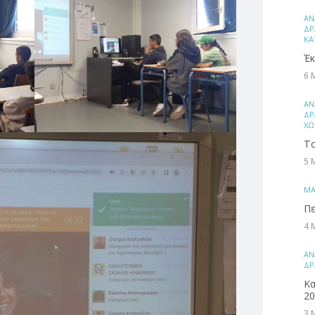
ΑΝ
ΔΡ
ΚΑ
Έκ
6 
ΑΝ
ΔΡ
ΧΩ
Το
5 
ΜA
Πε
4 
ΑΝ
ΔΡ
Κα
20
3 