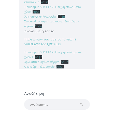
επικοινωνία
Λήψη
Πρόγραμμα-STREET-ART-Η-τέχνη-στο-δημόσιο-
χώρο
Λήψη
Άσκηση-Υγεία-Ψυχαγωγία
Λήψη
Στου-κύκλου-τα-γυρίσματα-στης-Βενετιάς-τη-
στράτα
Λήψη
ακολουθεί η ταινία
https://www.youtube.com/watch?
v=8DEiWD3od1g&t=83s
Πρόγραμμα-STREET-ART-Η-τέχνη-στο-δημόσιο-
χώρο-1
Λήψη
Χρωματικές-κηλίδες-φόρμες
Λήψη
Ο-Μπούμπι-πάει-σχολείο
Λήψη
Αναζήτηση
Αναζήτηση
για: