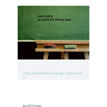
https://kallitehniko.edupage.org/timetabl
e/
Αναζήτηση