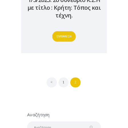
με τίτλο : Κρήτη: Τόπος και
τέχνη.
ΕΜΦΑΝΙΣΗ
Σελιδοποίηση
<
PAGE
1
PAGE
2
άρθρων
Αναζήτηση
Αναζήτηση