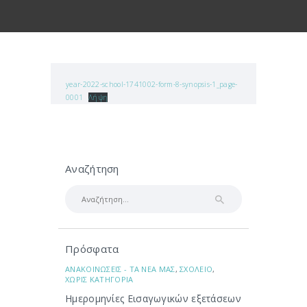
year-2022-school-1741002-form-8-synopsis-1_page-
0001
Λήψη
Αναζήτηση
Αναζήτηση
για:
Πρόσφατα
ΑΝΑΚΟΙΝΩΣΕΙΣ - ΤΑ ΝΕΑ ΜΑΣ
,
ΣΧΟΛΕΙΟ
,
ΧΩΡΙΣ ΚΑΤΗΓΟΡΙΑ
Ημερομηνίες Εισαγωγικών εξετάσεων