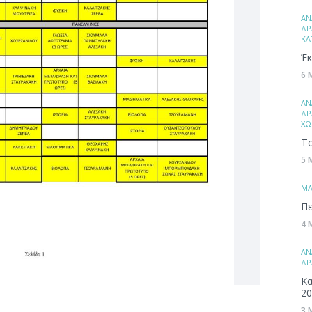
ΑΝ
ΔΡ
ΚΑ
Έκ
6 
ΑΝ
ΔΡ
ΧΩ
Το
5 
ΜA
Πε
4 
ΑΝ
ΔΡ
Κα
20
3 