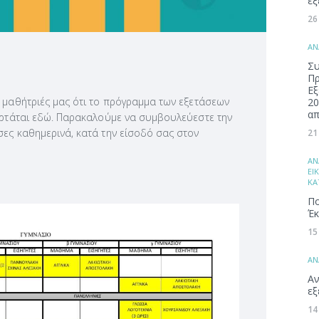
εξ
26
ΑΝ
Συ
Π
Εξ
 μαθήτριές μας ότι το πρόγραμμα των εξετάσεων
20
απ
ναρτάται εδώ. Παρακαλούμε να συμβουλεύεστε την
ες καθημερινά, κατά την είσοδό σας στον
21
ΑΝ
ΕΙ
ΚΑ
Πο
Έκ
15
ΑΝ
Αν
εξ
14