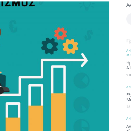
Αν
Αν
γι
Π
ΑΝ
ΧΩ
Ημ
Α 
9 
ΑΝ
Εξ
Μ
28
ΑΝ
Αν