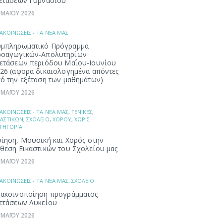
ετάσεων Γυμνασίου
 ΜΑΪΟΥ 2026
ΑΚΟΙΝΩΣΕΙΣ - ΤΑ ΝΕΑ ΜΑΣ
μπληρωματικό Πρόγραμμα
ροαγωγικών-Απολυτηρίων
ετάσεων περιόδου Μαΐου-Ιουνίου
26 (αφορά δικαιολογημένα απόντες
ό την εξέταση των μαθημάτων)
 ΜΑΪΟΥ 2026
ΑΚΟΙΝΩΣΕΙΣ - ΤΑ ΝΕΑ ΜΑΣ
,
ΓΕΝΙΚΕΣ
,
ΚΑΣΤΙΚΩΝ
,
ΣΧΟΛΕΙΟ
,
ΧΟΡΟΥ
,
ΧΩΡΙΣ
ΤΗΓΟΡΙΑ
ίηση, Μουσική και Χορός στην
θεση Εικαστικών του Σχολείου μας
 ΜΑΪΟΥ 2026
ΑΚΟΙΝΩΣΕΙΣ - ΤΑ ΝΕΑ ΜΑΣ
,
ΣΧΟΛΕΙΟ
ακοινοποίηση προγράμματος
ετάσεων Λυκείου
 ΜΑΪΟΥ 2026