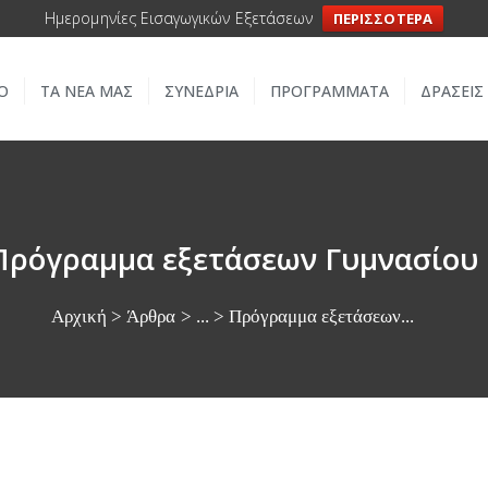
Ημερομηνίες Εισαγωγικών Εξετάσεων
ΠΕΡΙΣΣΟΤΕΡΑ
ΑΡΧΙΚΗ
Ο
ΤΑ ΝΕΑ ΜΑΣ
ΣΥΝΕΔΡΙΑ
ΠΡΟΓΡΑΜΜΑΤΑ
ΔΡΑΣΕΙΣ
ΣΧΟΛΕΙΟ
ΤΑ ΝΕΑ ΜΑΣ
ΣΥΝΕΔΡΙΑ
Πρόγραμμα εξετάσεων Γυμνασίου
ΠΡΟΓΡΑΜΜΑΤΑ
Αρχική
Άρθρα
...
Πρόγραμμα εξετάσεων...
ΔΡΑΣΕΙΣ
ΜΕΤΑΚΙΝΗΣΕΙΣ
ΕΠΙΚΟΙΝΩΝΙΑ