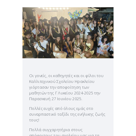
Οι γονείς, οι καθηγητές και οι φίλοι του
Καλλιτεχνικού Σχολείου Ηρακλείου
γιόρτασαν την αποφοίτηση των
μαθητών της Γ Λυκείου 2024-2025 την
Παρασκευή 27 Ιουνίου 2025.
Πολλές ευχές από όλους εμάς στο
συναρπαστικό ταξίδι της ενήλικης ζωής
τους!
Πολλά συγχαρητήρια στους
απόφοιτους του σχολείου μας για τα