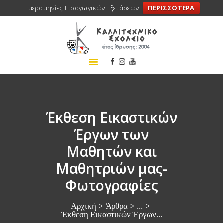
Ημερομηνίες Εισαγωγικών Εξετάσεων
ΠΕΡΙΣΣΟΤΕΡΑ
ΑΡΧΙΚΗ
ΣΧΟΛΕΙΟ
ΤΑ ΝΕΑ ΜΑΣ
ΣΥΝΕΔΡΙΑ
ΠΡΟΓΡΑΜΜΑΤΑ
Έκθεση Εικαστικών
ΔΡΑΣΕΙΣ
Έργων των
ΜΕΤΑΚΙΝΗΣΕΙΣ
Μαθητών και
ΕΠΙΚΟΙΝΩΝΙΑ
Μαθητριών μας-
Φωτογραφίες
Αρχική
Άρθρα
...
Έκθεση Εικαστικών Έργων...