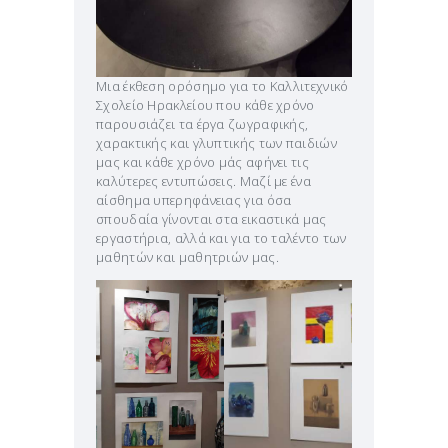
Μια έκθεση ορόσημο για το Καλλιτεχνικό
Σχολείο Ηρακλείου που κάθε χρόνο
παρουσιάζει τα έργα ζωγραφικής,
χαρακτικής και γλυπτικής των παιδιών
μας και κάθε χρόνο μάς αφήνει τις
καλύτερες εντυπώσεις. Μαζί με ένα
αίσθημα υπερηφάνειας για όσα
σπουδαία γίνονται στα εικαστικά μας
εργαστήρια, αλλά και για το ταλέντο των
μαθητών και μαθητριών μας.