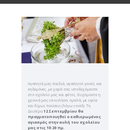
Αγαπητά μας παιδιά, αγαπητοί γονείς και
κηδεμόνες, με χαρά σας υποδεχόμαστε
στο σχολείο μας και φέτος. Ευχόμαστε η
χρονιά μας να κυλήσει ομαλά, με υγεία
και δίχως παύσεις (λόγω covid). Τη
Δευτέρα
12 Σεπτεμβρίου θα
πραγματοποιηθεί ο καθιερωμένος
αγιασμός στην αυλή του σχολείου
μας στις 10:20 πμ.