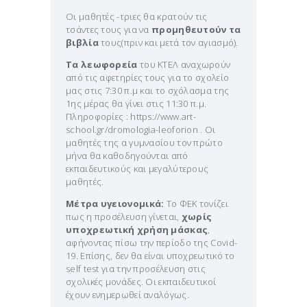
Οι μαθητές -τριες θα κρατούν τις
τσάντες τους για να
προμηθευτούν τα
βιβλία
τους(πριν και μετά τον αγιασμό).
Τα λεωφορεία
του ΚΤΕΛ αναχωρούν
από τις αφετηρίες τους για το σχολείο
μας στις 7:30 π.μ και το σχόλασμα της
1ης μέρας θα γίνει στις 11:30 π.μ.
Πληροφορίες : https://www.art-
school.gr/dromologia-leoforion . Οι
μαθητές της α γυμνασίου τον πρώτο
μήνα θα καθοδηγούνται από
εκπαιδευτικούς και μεγαλύτερους
μαθητές.
Μέτρα υγειονομικά:
Το ΦΕΚ τονίζει
πως η προσέλευση γίνεται,
χωρίς
υποχρεωτική χρήση μάσκας
,
αφήνοντας πίσω την περίοδο της Covid-
19. Επίσης, δεν θα είναι υποχρεωτικό το
self test για την προσέλευση στις
σχολικές μονάδες. Οι εκπαιδευτικοί
έχουν ενημερωθεί αναλόγως.