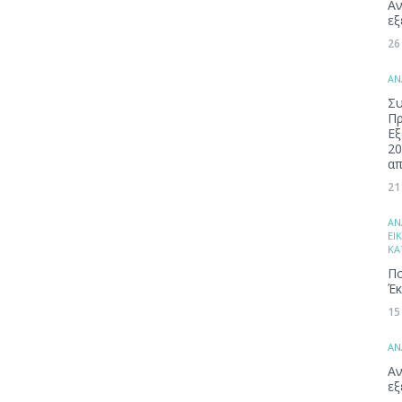
Αν
εξ
26
ΑΝ
Συ
Π
Εξ
20
απ
21
ΑΝ
ΕΙ
ΚΑ
Πο
Έκ
15
ΑΝ
Αν
εξ