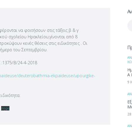
Αν
Αν
γι
φέρονται να φοιτήσουν στις τάξεις β & γ
ικού σχολείου Ηρακλείου,γίνονται από 8
προκύψουν κενές θέσεις στις ειδικότητες . Οι
Π
καήμερο του Σεπτεμβρίου.
ΑΝ
ΧΩ
:1375/Β/24-4-2018
Ημ
Α 
kpaideuse/deuterobathmia-ekpaideuse/upourgike-
9 
ΑΝ
ειδικότητα:
Εξ
Μ
Λήψη
28
ΑΝ