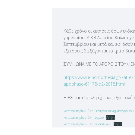
Κάθε χρόνο οι αιτήσεις όσων ενδια
γυμνασίου, Α &Β Λυκείου Καλλιτεχν
Σεπτεμβρίου και μετά και εφ’ όσον 
εξετάσεις διεξάγονται το τρίτο δε
ΣΎΜΦΩΝΑ ΜΕ ΤΟ ΑΡΘΡΟ 2 ΤΟΥ ΦΕΚ 
https://www.e-nomothesia.gr/kat-e
apophase-61178-d2-2018.html
Η Εξεταστέα ύλη έχει ως εξής -ανά 
κατατακτηρίων-ύλη θεάτρου-κινηματογράφου
κατατακτηρίων-ύλη χορού
Λήψη
κατατακτηρίων-ύλη εικαστικών
Λήψη