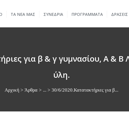
ΑΡΧΙΚΗ
Ο
ΤΑ ΝΕΑ ΜΑΣ
ΣΥΝΕΔΡΙΑ
ΠΡΟΓΡΑΜΜΑΤΑ
ΔΡΑΣΕΙΣ
ΣΧΟΛΕΙΟ
ΤΑ ΝΕΑ ΜΑΣ
ΣΥΝΕΔΡΙΑ
ριες για β & γ γυμνασίου, Α & Β 
ΠΡΟΓΡΑΜΜΑΤΑ
ύλη.
ΔΡΑΣΕΙΣ
Αρχική
Άρθρα
...
30/6/2020.Κατατακτήριες για β...
ΜΕΤΑΚΙΝΗΣΕΙΣ
ΕΠΙΚΟΙΝΩΝΙΑ