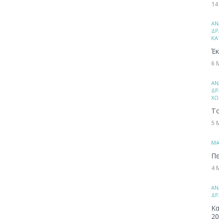
14
ΑΝ
ΔΡ
ΚΑ
Έκ
6 
ΑΝ
ΔΡ
ΧΩ
Το
5 
ΜA
Πε
4 
ΑΝ
ΔΡ
Κα
20