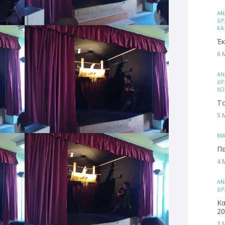
ΑΝ
ΔΡ
ΚΑ
Έκ
6 
ΑΝ
ΔΡ
ΧΩ
Το
5 
ΜA
Πε
4 
ΑΝ
ΔΡ
Κα
20
3 