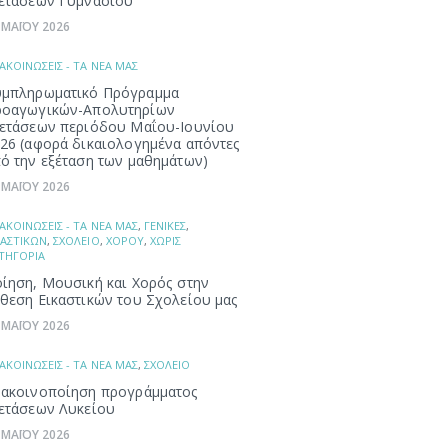
ετάσεων Γυμνασίου
 ΜΑΪΟΥ 2026
ΑΚΟΙΝΩΣΕΙΣ - ΤΑ ΝΕΑ ΜΑΣ
μπληρωματικό Πρόγραμμα
ροαγωγικών-Απολυτηρίων
ετάσεων περιόδου Μαΐου-Ιουνίου
26 (αφορά δικαιολογημένα απόντες
ό την εξέταση των μαθημάτων)
 ΜΑΪΟΥ 2026
ΑΚΟΙΝΩΣΕΙΣ - ΤΑ ΝΕΑ ΜΑΣ
,
ΓΕΝΙΚΕΣ
,
ΚΑΣΤΙΚΩΝ
,
ΣΧΟΛΕΙΟ
,
ΧΟΡΟΥ
,
ΧΩΡΙΣ
ΤΗΓΟΡΙΑ
ίηση, Μουσική και Χορός στην
θεση Εικαστικών του Σχολείου μας
 ΜΑΪΟΥ 2026
ΑΚΟΙΝΩΣΕΙΣ - ΤΑ ΝΕΑ ΜΑΣ
,
ΣΧΟΛΕΙΟ
ακοινοποίηση προγράμματος
ετάσεων Λυκείου
 ΜΑΪΟΥ 2026