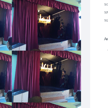
Χ
ΧΡ
ΧΩ
Ακ