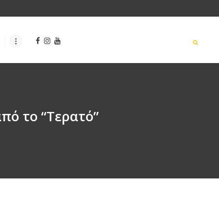
πό το “Τερατό”