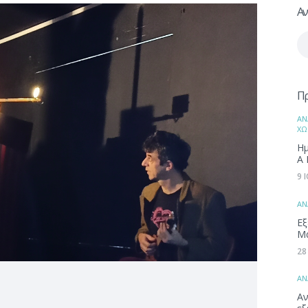
Αν
Αν
γι
Π
ΑΝ
ΧΩ
Ημ
Α 
9 
ΑΝ
Εξ
Μ
28
ΑΝ
Αν