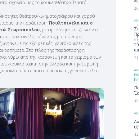
εξ
 στο σχολείο μας το κουκλοθέατρο Τερατό.
26
ιδικότητες θεάτρου/κινηματογράφου και χορού
ΑΝ
ιασμό την παράσταση “
Πουλτσινέλα και ο
Συ
ατώ Σιωροπούλου,
με αμεσότητα και ζωντάνια,
Π
του Πουλτσινέλα, κάνοντας μια σύντομη
Εξ
ζωντάνεψε τις εξαιρετικές γαντόκουκλές της
20
απ
οκροτήματα. Στο τέλος της παράστασης η
γο, γύρω από την κατασκευή και το χειρισμό των
21
ιού-κουκλοπαίκτη στην Ελλάδα και την Ευρώπη
ΑΝ
ς κουκλοπαίκτες που φόρεσαν τις γαντόκουκλες
ΕΙ
ΚΑ
Πο
Έκ
15
ΑΝ
Αν
εξ
14