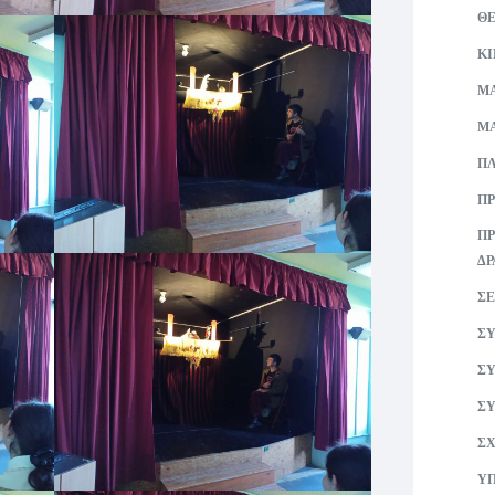
Θ
Κ
ΜA
ΜΑ
ΠΛ
ΠΡ
ΠΡ
ΔΡ
ΣΕ
ΣΥ
ΣΥ
ΣΥ
ΣΧ
ΥΠ