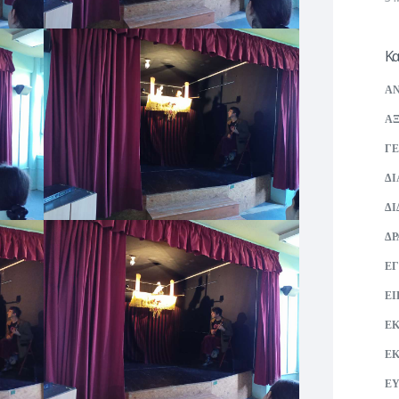
Κα
ΑΝ
ΑΞ
ΓΕ
ΔΙ
ΔΙ
ΔΡ
ΕΓ
ΕΙ
Ε
Ε
ΕΥ