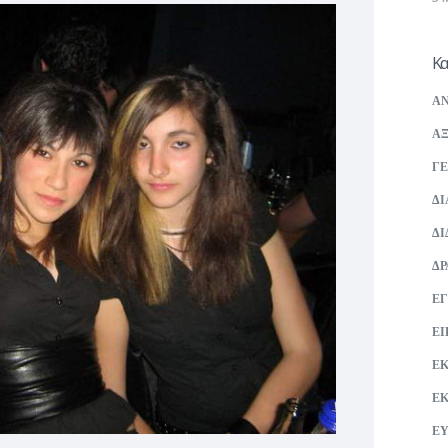
Κα
ΑΝ
ΑΞ
ΓΕ
ΔΙ
ΔΙ
ΔΡ
ΕΓ
ΕΙ
Ε
Ε
ΕΥ