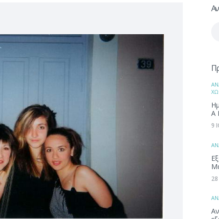
Αν
Αν
γι
Π
ΑΝ
ΧΩ
Ημ
Α 
9 
ΑΝ
Εξ
Μ
28
ΑΝ
Αν