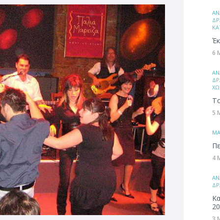
ΑΝ
ΔΡ
ΚΑ
Έκ
6 
ΑΝ
ΔΡ
ΧΩ
Το
5 
ΜA
Πε
4 
ΑΝ
ΔΡ
Κα
20
3 