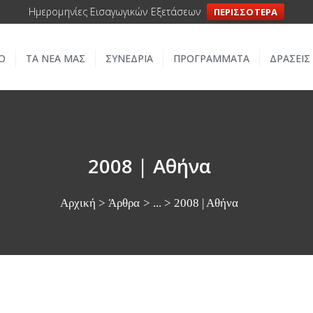
ΑΡΧΙΚΗ
Ημερομηνίες Εισαγωγικών Εξετάσεων
ΠΕΡΙΣΣΟΤΕΡΑ
ΣΧΟΛΕΙΟ
Ο
ΤΑ ΝΕΑ ΜΑΣ
ΣΥΝΕΔΡΙΑ
ΠΡΟΓΡΑΜΜΑΤΑ
ΔΡΑΣΕΙΣ
ΤΑ ΝΕΑ ΜΑΣ
ΣΥΝΕΔΡΙΑ
ΠΡΟΓΡΑΜΜΑΤΑ
2008 | Αθήνα
ΔΡΑΣΕΙΣ
Αρχική
Άρθρα
...
2008 | Αθήνα
ΜΕΤΑΚΙΝΗΣΕΙΣ
ΕΠΙΚΟΙΝΩΝΙΑ