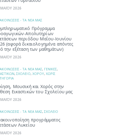
ετάσεων Γυμνασίου
 ΜΑΪΟΥ 2026
ΑΚΟΙΝΩΣΕΙΣ - ΤΑ ΝΕΑ ΜΑΣ
μπληρωματικό Πρόγραμμα
ροαγωγικών-Απολυτηρίων
ετάσεων περιόδου Μαΐου-Ιουνίου
26 (αφορά δικαιολογημένα απόντες
ό την εξέταση των μαθημάτων)
 ΜΑΪΟΥ 2026
ΑΚΟΙΝΩΣΕΙΣ - ΤΑ ΝΕΑ ΜΑΣ
,
ΓΕΝΙΚΕΣ
,
ΚΑΣΤΙΚΩΝ
,
ΣΧΟΛΕΙΟ
,
ΧΟΡΟΥ
,
ΧΩΡΙΣ
ΤΗΓΟΡΙΑ
ίηση, Μουσική και Χορός στην
θεση Εικαστικών του Σχολείου μας
 ΜΑΪΟΥ 2026
ΑΚΟΙΝΩΣΕΙΣ - ΤΑ ΝΕΑ ΜΑΣ
,
ΣΧΟΛΕΙΟ
ακοινοποίηση προγράμματος
ετάσεων Λυκείου
 ΜΑΪΟΥ 2026