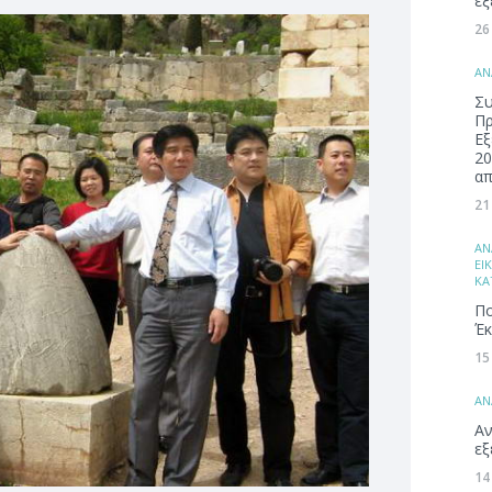
εξ
26
ΑΝ
Συ
Π
Εξ
20
απ
21
ΑΝ
ΕΙ
ΚΑ
Πο
Έκ
15
ΑΝ
Αν
εξ
14