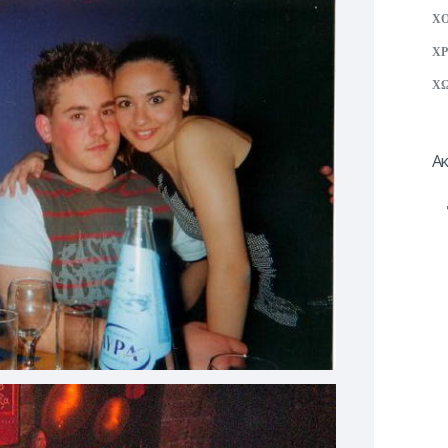
Χ
ΧΡ
ΧΩ
Ακ