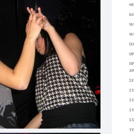
Θ
Κ
ΜA
ΜΑ
ΠΛ
ΠΡ
ΠΡ
ΔΡ
ΣΕ
ΣΥ
ΣΥ
ΣΥ
ΣΧ
ΥΠ