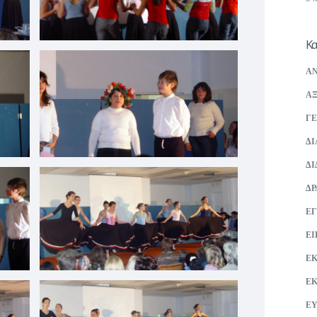
Κα
ΑΝ
ΑΞ
ΓΕ
ΔΙ
ΔΙ
ΔΡ
ΕΓ
ΕΙ
Ε
Ε
ΕΥ