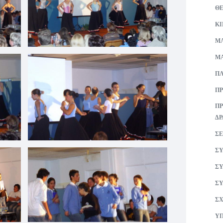
Θ
Κ
ΜA
ΜΑ
ΠΛ
ΠΡ
ΠΡ
ΔΡ
ΣΕ
ΣΥ
ΣΥ
ΣΥ
ΣΧ
ΥΠ