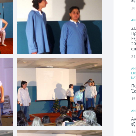
εξ
26
ΑΝ
Συ
Π
Εξ
20
απ
21
ΑΝ
ΕΙ
ΚΑ
Πο
Έκ
15
ΑΝ
Αν
εξ
14