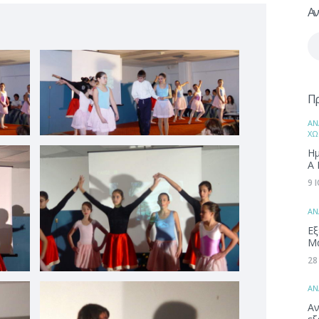
Αν
Αν
γι
Π
ΑΝ
ΧΩ
Ημ
Α 
9 
ΑΝ
Εξ
Μ
28
ΑΝ
Αν