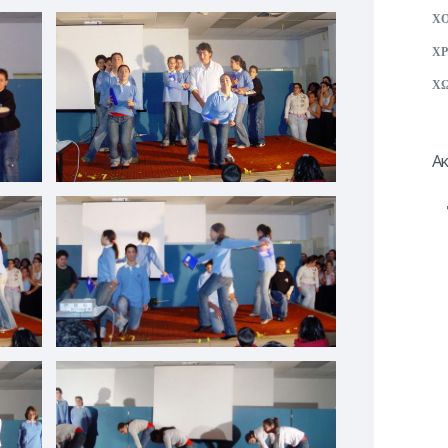
Χ
ΧΡ
ΧΩ
Ακ