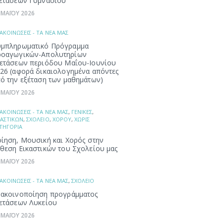
ετάσεων Γυμνασίου
 ΜΑΪΟΥ 2026
ΑΚΟΙΝΩΣΕΙΣ - ΤΑ ΝΕΑ ΜΑΣ
μπληρωματικό Πρόγραμμα
ροαγωγικών-Απολυτηρίων
ετάσεων περιόδου Μαΐου-Ιουνίου
26 (αφορά δικαιολογημένα απόντες
ό την εξέταση των μαθημάτων)
 ΜΑΪΟΥ 2026
ΑΚΟΙΝΩΣΕΙΣ - ΤΑ ΝΕΑ ΜΑΣ
,
ΓΕΝΙΚΕΣ
,
ΚΑΣΤΙΚΩΝ
,
ΣΧΟΛΕΙΟ
,
ΧΟΡΟΥ
,
ΧΩΡΙΣ
ΤΗΓΟΡΙΑ
ίηση, Μουσική και Χορός στην
θεση Εικαστικών του Σχολείου μας
 ΜΑΪΟΥ 2026
ΑΚΟΙΝΩΣΕΙΣ - ΤΑ ΝΕΑ ΜΑΣ
,
ΣΧΟΛΕΙΟ
ακοινοποίηση προγράμματος
ετάσεων Λυκείου
 ΜΑΪΟΥ 2026