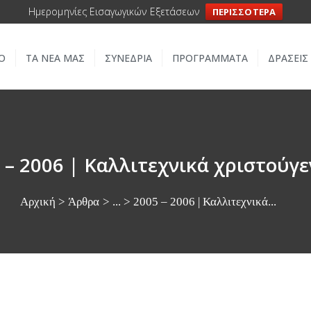
ΑΡΧΙΚΗ
Ημερομηνίες Εισαγωγικών Εξετάσεων
ΠΕΡΙΣΣΟΤΕΡΑ
ΣΧΟΛΕΙΟ
Ο
ΤΑ ΝΕΑ ΜΑΣ
ΣΥΝΕΔΡΙΑ
ΠΡΟΓΡΑΜΜΑΤΑ
ΔΡΑΣΕΙΣ
ΤΑ ΝΕΑ ΜΑΣ
ΣΥΝΕΔΡΙΑ
ΠΡΟΓΡΑΜΜΑΤΑ
 – 2006 | Καλλιτεχνικά χριστούγ
ΔΡΑΣΕΙΣ
Αρχική
Άρθρα
...
2005 – 2006 | Καλλιτεχνικά...
ΜΕΤΑΚΙΝΗΣΕΙΣ
ΕΠΙΚΟΙΝΩΝΙΑ