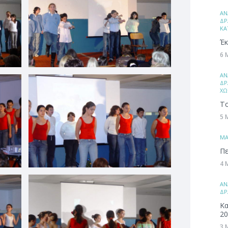
ΑΝ
ΔΡ
ΚΑ
Έκ
6 
ΑΝ
ΔΡ
ΧΩ
Το
5 
ΜA
Πε
4 
ΑΝ
ΔΡ
Κα
20
3 