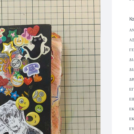
Κα
ΑΝ
ΑΞ
ΓΕ
ΔΙ
ΔΙ
ΔΡ
ΕΓ
ΕΙ
Ε
Ε
ΕΥ