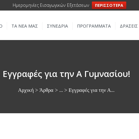
ΑΡΧΙΚΗ
Ημερομηνίες Εισαγωγικών Εξετάσεων
ΠΕΡΙΣΣΟΤΕΡΑ
ΣΧΟΛΕΙΟ
Ο
ΤΑ ΝΕΑ ΜΑΣ
ΣΥΝΕΔΡΙΑ
ΠΡΟΓΡΑΜΜΑΤΑ
ΔΡΑΣΕΙΣ
ΤΑ ΝΕΑ ΜΑΣ
ΣΥΝΕΔΡΙΑ
ΠΡΟΓΡΑΜΜΑΤΑ
Εγγραφές για την Α Γυμνασίου!
ΔΡΑΣΕΙΣ
Αρχική
Άρθρα
...
Εγγραφές για την Α...
ΜΕΤΑΚΙΝΗΣΕΙΣ
ΕΠΙΚΟΙΝΩΝΙΑ