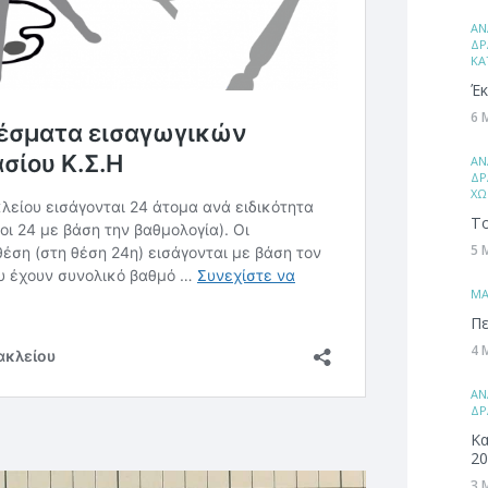
ΑΝ
ΔΡ
ΚΑ
Έκ
6 
ΑΝ
ΔΡ
ΧΩ
Το
5 
ΜA
Πε
4 
ΑΝ
ΔΡ
Κα
20
3 