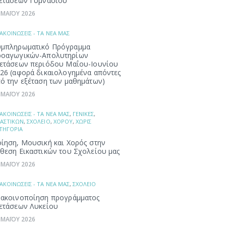
ετάσεων Γυμνασίου
 ΜΑΪΟΥ 2026
ΑΚΟΙΝΩΣΕΙΣ - ΤΑ ΝΕΑ ΜΑΣ
μπληρωματικό Πρόγραμμα
ροαγωγικών-Απολυτηρίων
ετάσεων περιόδου Μαΐου-Ιουνίου
26 (αφορά δικαιολογημένα απόντες
ό την εξέταση των μαθημάτων)
 ΜΑΪΟΥ 2026
ΑΚΟΙΝΩΣΕΙΣ - ΤΑ ΝΕΑ ΜΑΣ
,
ΓΕΝΙΚΕΣ
,
ΚΑΣΤΙΚΩΝ
,
ΣΧΟΛΕΙΟ
,
ΧΟΡΟΥ
,
ΧΩΡΙΣ
ΤΗΓΟΡΙΑ
ίηση, Μουσική και Χορός στην
θεση Εικαστικών του Σχολείου μας
 ΜΑΪΟΥ 2026
ΑΚΟΙΝΩΣΕΙΣ - ΤΑ ΝΕΑ ΜΑΣ
,
ΣΧΟΛΕΙΟ
ακοινοποίηση προγράμματος
ετάσεων Λυκείου
 ΜΑΪΟΥ 2026