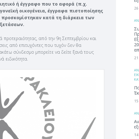
εξ
ητικό ή έγγραφο που το αφορά (π.χ.
26
γονεϊκή οικογένεια, έγγραφα πιστοποίησης
ν προσκομίστηκαν κατά τη διάρκεια των
ΑΝ
εξετάσεων.
Συ
Π
ρά προτεραιότητας, από την 9η Σεπτεμβρίου και
Εξ
20
σεις από επιτυχόντες που τυχόν δεν θα
απ
ακάτω σύνδεσμο μπορείτε να δείτε ξανά τους
21
νά ειδικότητα.
ΑΝ
ΕΙ
ΚΑ
Πο
Έκ
15
ΑΝ
Αν
εξ
14