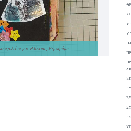
Θ
Κ
ΜA
ΜΑ
ΠΛ
του σχολείου μας Ηλέκτρας Μητσιμάρη
ΠΡ
ΠΡ
ΔΡ
ΣΕ
ΣΥ
ΣΥ
ΣΥ
ΣΧ
ΥΠ