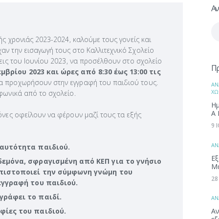
Αν
Αν
γι
ής χρονιάς 2023-2024, καλούμε τους γονείς και
ν την εισαγωγή τους στο Καλλιτεχνικό Σχολείο
σεις του Ιουνίου 2023, να προσέλθουν στο σχολείο
Π
μβρίου 2023 και ώρες από 8:30 έως 13:00 τις
να προχωρήσουν στην εγγραφή του παιδιού τους.
ΑΝ
ΧΩ
φωνικά από το σχολείο.
Ημ
Α 
όνες οφείλουν να φέρουν μαζί τους τα εξής
9 
ΑΝ
Ταυτότητα παιδιού.
Εξ
εμόνα, σφραγισμένη από ΚΕΠ για το γνήσιο
Μ
 πιστοποιεί την σύμφωνη γνώμη του
28
εγγραφή του παιδιού.
γράφει το παιδί.
ΑΝ
Αν
φίες του παιδιού.