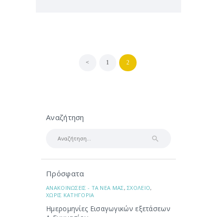
Σελιδοποίηση
<
PAGE
1
PAGE
2
άρθρων
Αναζήτηση
Αναζήτηση
για:
Πρόσφατα
ΑΝΑΚΟΙΝΩΣΕΙΣ - ΤΑ ΝΕΑ ΜΑΣ
,
ΣΧΟΛΕΙΟ
,
ΧΩΡΙΣ ΚΑΤΗΓΟΡΙΑ
Ημερομηνίες Εισαγωγικών εξετάσεων