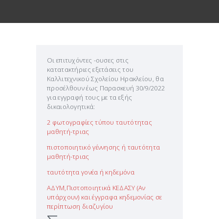
Οι επιτυχόντες -ουσες στις
κατατακτήριες εξετάσεις του
Καλλιτεχνικού Σχολείου Ηρακλείου, θα
προσέλθουν έως Παρασκευή 30/9/2022
για εγγραφή τους με τα εξής
δικαιολογητικά:
2 φωτογραφίες τύπου ταυτότητας
μαθητή-τριας
πιστοποιητικό γέννησης ή ταυτότητα
μαθητή-τριας
ταυτότητα γονέα ή κηδεμόνα
ΑΔΥΜ,Πιστοποιητικά ΚΕΔΑΣΥ (Αν
υπάρχουν) και έγγραφα κηδεμονίας σε
περίπτωση διαζυγίου