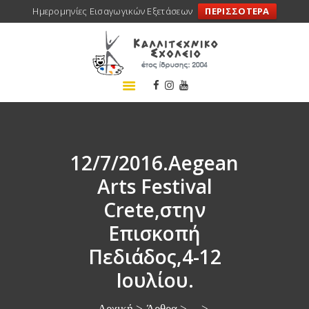
Ημερομηνίες Εισαγωγικών Εξετάσεων
ΠΕΡΙΣΣΟΤΕΡΑ
ΑΡΧΙΚΗ
ΣΧΟΛΕΙΟ
ΤΑ ΝΕΑ ΜΑΣ
ΣΥΝΕΔΡΙΑ
ΠΡΟΓΡΑΜΜΑΤΑ
12/7/2016.Aegean
ΔΡΑΣΕΙΣ
Arts Festival
ΜΕΤΑΚΙΝΗΣΕΙΣ
Crete,στην
ΕΠΙΚΟΙΝΩΝΙΑ
Επισκοπή
Πεδιάδος,4-12
Ιουλίου.
Αρχική
Άρθρα
...