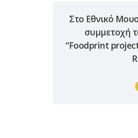
Στο Εθνικό Μουσ
συμμετοχή τ
“Foodprint projec
R