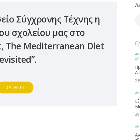
Αν
είο Σύγχρονης Τέχνης η
Αν
γι
ου σχολείου μας στο
Π
t, The Mediterranean Diet
ΑΝ
evisited”.
ΧΩ
Ημ
Α 
9 
ΕΜΦΑΝΙΣΗ
ΑΝ
Εξ
Μ
28
ΑΝ
Αν