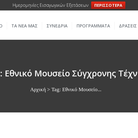
ΑΡΧΙΚΗ
Ημερομηνίες Εισαγωγικών Εξετάσεων
ΠΕΡΙΣΣΟΤΕΡΑ
ΣΧΟΛΕΙΟ
Ο
ΤΑ ΝΕΑ ΜΑΣ
ΣΥΝΕΔΡΙΑ
ΠΡΟΓΡΑΜΜΑΤΑ
ΔΡΑΣΕΙΣ
ΤΑ ΝΕΑ ΜΑΣ
ΣΥΝΕΔΡΙΑ
ΠΡΟΓΡΑΜΜΑΤΑ
: Εθνικό Μουσείο Σύγχρονης Τέχν
ΔΡΑΣΕΙΣ
Αρχική
Tag: Εθνικό Μουσείο...
ΜΕΤΑΚΙΝΗΣΕΙΣ
ΕΠΙΚΟΙΝΩΝΙΑ