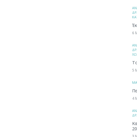
ΑΝ
ΔΡ
ΚΑ
Έκ
6 
ΑΝ
ΔΡ
ΧΩ
Το
5 
ΜA
Πε
4 
ΑΝ
ΔΡ
Κα
20
3 