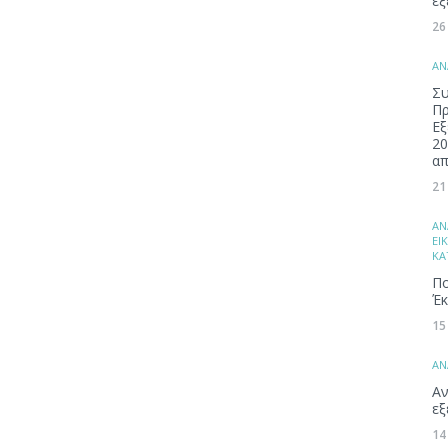
εξ
26
ΑΝ
Συ
Π
Εξ
20
απ
21
ΑΝ
ΕΙ
ΚΑ
Πο
Έκ
15
ΑΝ
Αν
εξ
14