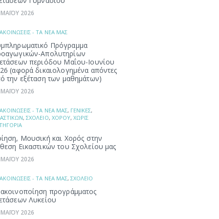
ετάσεων Γυμνασίου
 ΜΑΪΟΥ 2026
ΑΚΟΙΝΩΣΕΙΣ - ΤΑ ΝΕΑ ΜΑΣ
μπληρωματικό Πρόγραμμα
ροαγωγικών-Απολυτηρίων
ετάσεων περιόδου Μαΐου-Ιουνίου
26 (αφορά δικαιολογημένα απόντες
ό την εξέταση των μαθημάτων)
 ΜΑΪΟΥ 2026
ΑΚΟΙΝΩΣΕΙΣ - ΤΑ ΝΕΑ ΜΑΣ
,
ΓΕΝΙΚΕΣ
,
ΚΑΣΤΙΚΩΝ
,
ΣΧΟΛΕΙΟ
,
ΧΟΡΟΥ
,
ΧΩΡΙΣ
ΤΗΓΟΡΙΑ
ίηση, Μουσική και Χορός στην
θεση Εικαστικών του Σχολείου μας
 ΜΑΪΟΥ 2026
ΑΚΟΙΝΩΣΕΙΣ - ΤΑ ΝΕΑ ΜΑΣ
,
ΣΧΟΛΕΙΟ
ακοινοποίηση προγράμματος
ετάσεων Λυκείου
 ΜΑΪΟΥ 2026