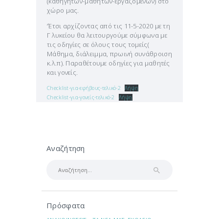
(καθηγητών-μαθητών-εργαζομένων) στο
χώρο μας.
‘Έτσι αρχίζοντας από τις 11-5-2020 με τη
Γ λυκείου θα λειτουργούμε σύμφωνα με
τις οδηγίες σε όλους τους τομείς(
Μάθημα, διάλειμμα, πρωινή συνάθροιση
κ.λ.π). Παραθέτουμε οδηγίες για μαθητές
και γονείς.
Checklist-για-εφήβους-τελικό-2
Λήψη
Checklist-για-γονείς-τελικό-2
Λήψη
Αναζήτηση
Αναζήτηση
για:
Πρόσφατα